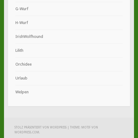
G-Wurf
H-Wurf
IrishWolfhound
Lilith
Orchidee
Urlaub
Welpen
STOLZ PRÄSENTIERT VON WORDPRESS
|
THEME: MOTIF VON
WORDPRESS.COM
.