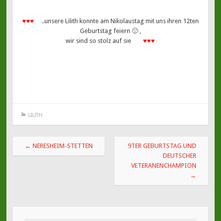
♥♥♥
..unsere Lilith konnte am Nikolaustag mit uns ihren 12ten
Geburtstag feiern 🙂 ,
wir sind so stolz auf sie
♥♥♥
LILITH
Beitragsnavigation
←
NERESHEIM-STETTEN
9TER GEBURTSTAG UND
DEUTSCHER
VETERANENCHAMPION
→