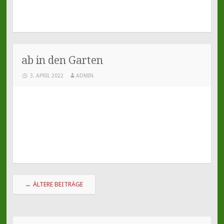
ab in den Garten
3. APRIL 2022
ADMIN
Beitragsnavigation
←
ÄLTERE BEITRÄGE