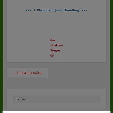
♥♥♥ 1. Platz beim Juniorhandling ♥♥♥
die
stolzen
Sieger
🙂
Beitragsnavigation
←
ÄLTERE BEITRÄGE
Suche
nach: