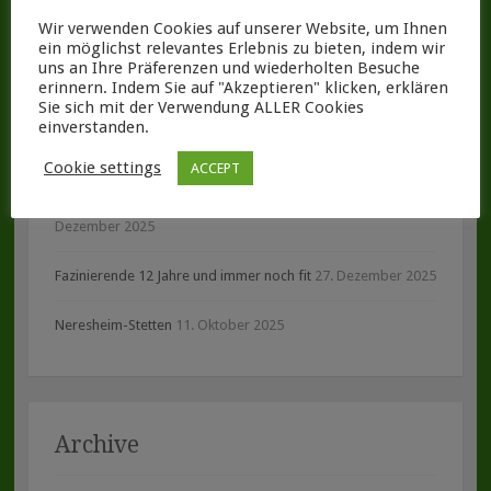
Wir verwenden Cookies auf unserer Website, um Ihnen
Neueste Beiträge
ein möglichst relevantes Erlebnis zu bieten, indem wir
uns an Ihre Präferenzen und wiederholten Besuche
erinnern. Indem Sie auf "Akzeptieren" klicken, erklären
Sie sich mit der Verwendung ALLER Cookies
keine Welpen
2. März 2026
einverstanden.
Deckmeldung
16. Januar 2026
Cookie settings
ACCEPT
9ter Geburtstag und Deutscher Veteranenchampion
31.
Dezember 2025
Fazinierende 12 Jahre und immer noch fit
27. Dezember 2025
Neresheim-Stetten
11. Oktober 2025
Archive