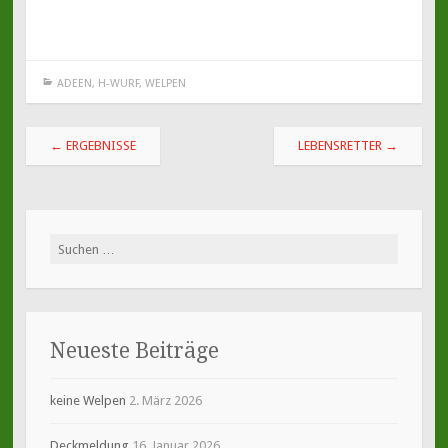
ADEEN
,
H-WURF
,
WELPEN
Beitragsnavigation
←
ERGEBNISSE
LEBENSRETTER
→
Suche
nach:
Neueste Beiträge
keine Welpen
2. März 2026
Deckmeldung
16. Januar 2026