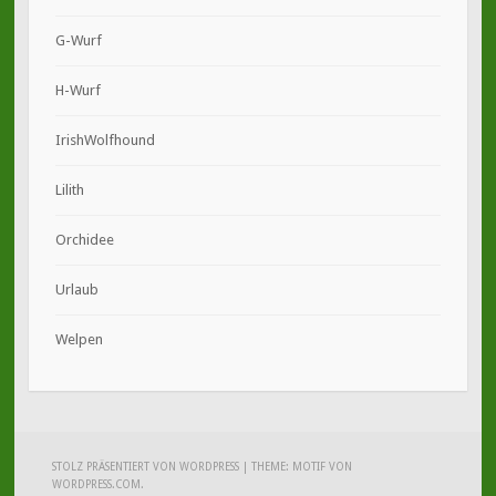
G-Wurf
H-Wurf
IrishWolfhound
Lilith
Orchidee
Urlaub
Welpen
STOLZ PRÄSENTIERT VON WORDPRESS
|
THEME: MOTIF VON
WORDPRESS.COM
.