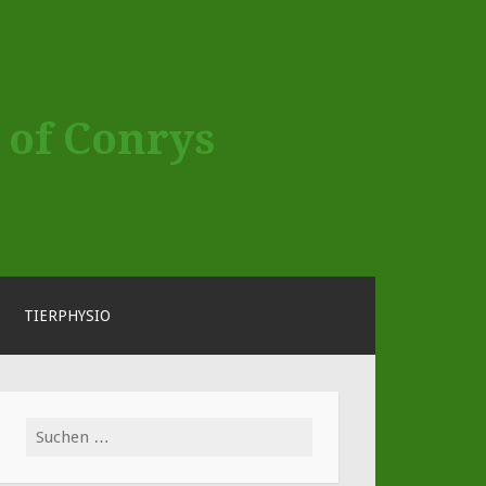
 of Conrys
TIERPHYSIO
Suche
nach: