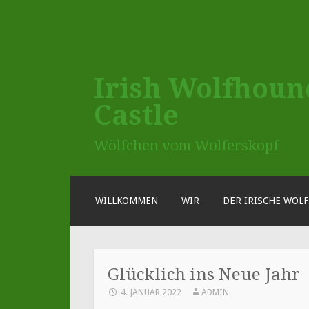
Irish Wolfhoun
Castle
Wölfchen vom Wolferskopf
ZUM
WILLKOMMEN
WIR
DER IRISCHE WOL
INHALT
SPRINGEN
Glücklich ins Neue Jahr
4. JANUAR 2022
ADMIN