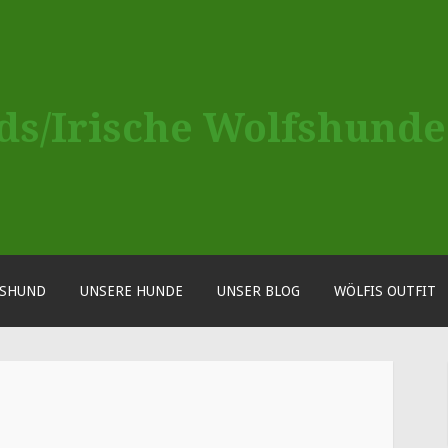
ds/Irische Wolfshunde
FSHUND
UNSERE HUNDE
UNSER BLOG
WÖLFIS OUTFIT