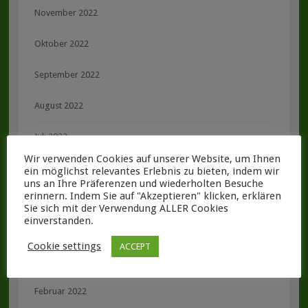
November 2022
Oktober 2022
September 2022
August 2022
Juli 2022
Wir verwenden Cookies auf unserer Website, um Ihnen
Juni 2022
ein möglichst relevantes Erlebnis zu bieten, indem wir
uns an Ihre Präferenzen und wiederholten Besuche
erinnern. Indem Sie auf "Akzeptieren" klicken, erklären
Mai 2022
Sie sich mit der Verwendung ALLER Cookies
einverstanden.
April 2022
Cookie settings
ACCEPT
März 2022
Februar 2022