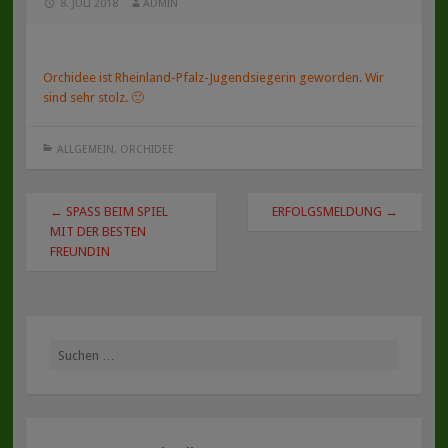
8. JULI 2018
ADMIN
Orchidee ist Rheinland-Pfalz-Jugendsiegerin geworden. Wir
sind sehr stolz. 🙂
ALLGEMEIN
,
ORCHIDEE
Beitragsnavigation
←
SPASS BEIM SPIEL M
ERFOLGSMELDUNG
→
IT DER BESTEN F
REUNDIN
Suche
nach: