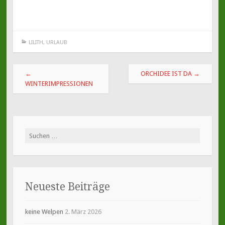
LILITH
,
URLAUB
Beitragsnavigation
←
ORCHIDEE IST DA
→
WINTERIMPRESSIONEN
Suche
nach:
Neueste Beiträge
keine Welpen
2. März 2026