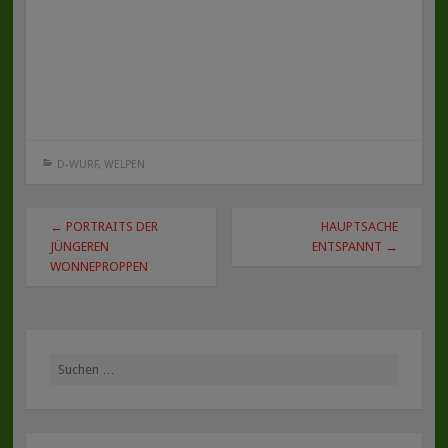
D-WURF
,
WELPEN
Beitragsnavigation
←
PORTRAITS DER
HAUPTSACHE
JÜNGEREN
ENTSPANNT
→
WONNEPROPPEN
Suche
nach: