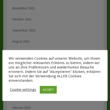
November 2022
Oktober 2022
September 2022
August 2022
Juli 2022
Wir verwenden Cookies auf unserer Website, um Ihnen
ein möglichst relevantes Erlebnis zu bieten, indem wir
Juni 2022
uns an Ihre Präferenzen und wiederholten Besuche
erinnern. Indem Sie auf "Akzeptieren" klicken, erklären
Mai 2022
Sie sich mit der Verwendung ALLER Cookies
einverstanden.
April 2022
Cookie settings
ACCEPT
März 2022
Februar 2022