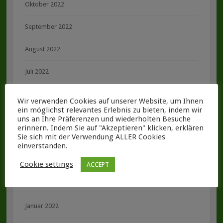
Oktober 2022
September 2022
August 2022
Juli 2022
Juni 2022
Wir verwenden Cookies auf unserer Website, um Ihnen
ein möglichst relevantes Erlebnis zu bieten, indem wir
Mai 2022
uns an Ihre Präferenzen und wiederholten Besuche
erinnern. Indem Sie auf "Akzeptieren" klicken, erklären
Sie sich mit der Verwendung ALLER Cookies
April 2022
einverstanden.
März 2022
Cookie settings
ACCEPT
Februar 2022
Januar 2022