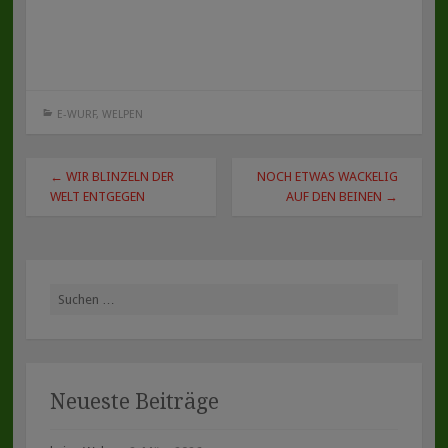
E-WURF
,
WELPEN
Beitragsnavigation
←
WIR BLINZELN DER
NOCH ETWAS WACKELIG
WELT ENTGEGEN
AUF DEN BEINEN
→
Suche
nach:
Neueste Beiträge